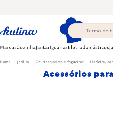
Skip
to
content
Marcas
Cozinha
Jantar
Iguarias
Eletrodomésticos
J
Home
Jardim
Churrasqueiras e fogueiras
Madeira, car
Acessórios par