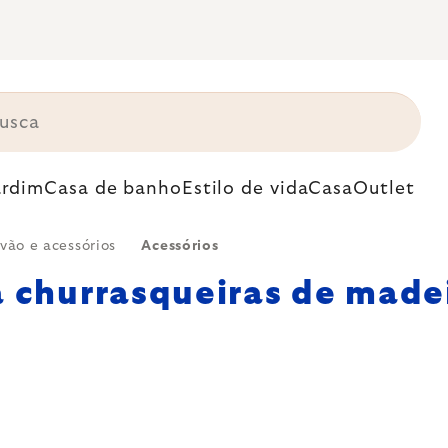
ardim
Casa de banho
Estilo de vida
Casa
Outlet
vão e acessórios
Acessórios
a churrasqueiras de made