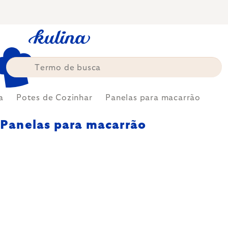
Skip
to
content
a
Potes de Cozinhar
Panelas para macarrão
Panelas para macarrão