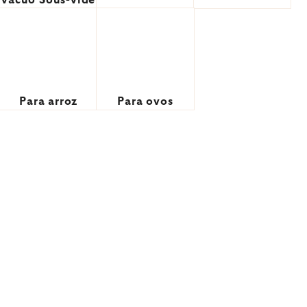
vácuo Sous-vide
Para arroz
Para ovos