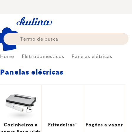
Skip
to
content
Home
Eletrodomésticos
Panelas elétricas
Panelas elétricas
Cozinheiros a
Fritadeiras"
Fogões a vapor