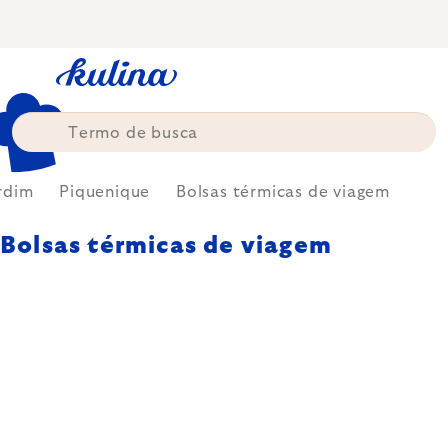
Skip
to
content
rdim
Piquenique
Bolsas térmicas de viagem
Bolsas térmicas de viagem