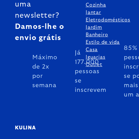
uma
Cozinha
Jantar
newsletter?
Eletrodomésticos
Damos-lhe o
Jardim
Banheiro
envio grátis
Estilo de vida
85% 
Casa
Já
Máximo
pess
Iguarias
177.000
Outlet
de 2x
insc
pessoas
por
se p
se
semana
mais
inscrevem
um 
KULINA