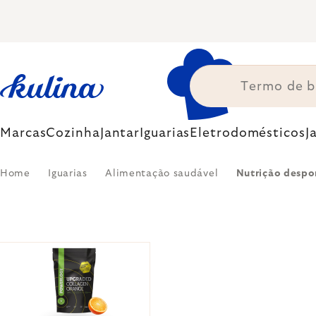
Skip
to
content
Marcas
Cozinha
Jantar
Iguarias
Eletrodomésticos
J
Home
Iguarias
Alimentação saudável
Nutrição despo