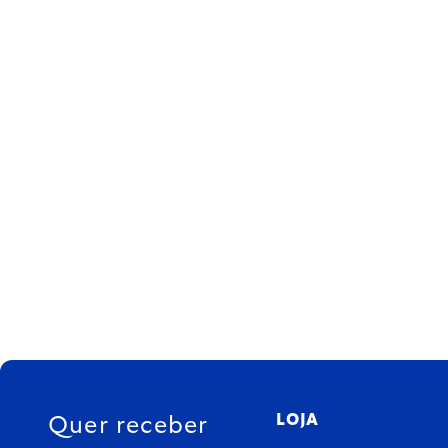
FOOTER
LOJA
Quer receber