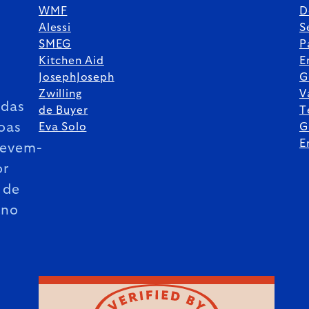
WMF
D
Alessi
S
SMEG
P
Kitchen Aid
E
JosephJoseph
G
Zwilling
V
das
de Buyer
T
oas
Eva Solo
G
E
revem-
or
 de
ano