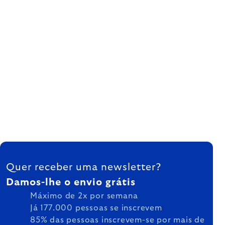
FOOTER
Quer receber uma newsletter?
Damos-lhe o envio grátis
Máximo de 2x por semana
Já 177.000 pessoas se inscrevem
85% das pessoas inscrevem-se por mais de