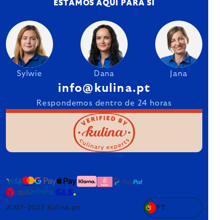
ESTAMOS AQUI PARA SI
Sylwie
Dana
Jana
info@kulina.pt
Respondemos dentro de 24 horas
2007–2025 Kulina.pt
PT