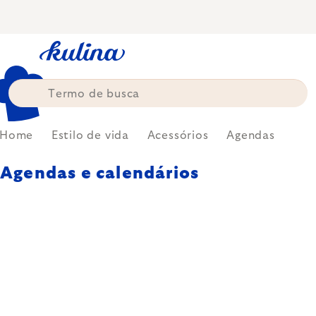
Skip
to
content
Home
Estilo de vida
Acessórios
Agendas
Agendas e calendários