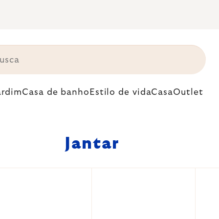
ardim
Casa de banho
Estilo de vida
Casa
Outlet
Jantar