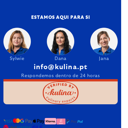
ESTAMOS AQUI PARA SI
Sylwie
Dana
Jana
info@kulina.pt
Respondemos dentro de 24 horas