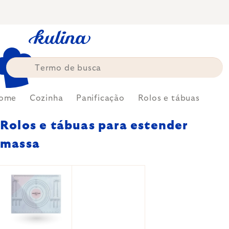
Skip
to
content
ome
Cozinha
Panificação
Rolos e tábuas
Rolos e tábuas para estender
massa