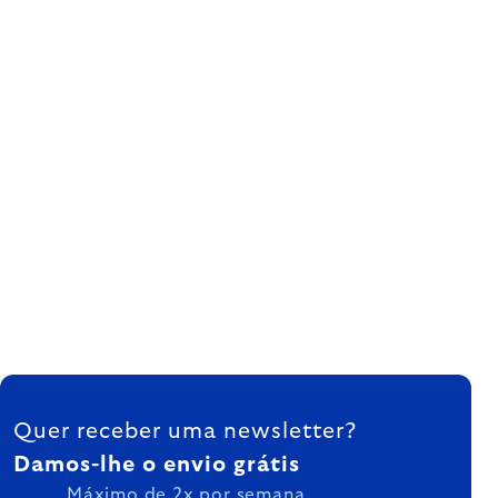
FOOTER
Quer receber uma newsletter?
Damos-lhe o envio grátis
Máximo de 2x por semana