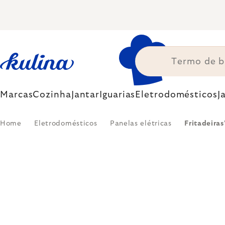
Skip
to
content
Marcas
Cozinha
Jantar
Iguarias
Eletrodomésticos
J
Home
Eletrodomésticos
Panelas elétricas
Fritadeiras