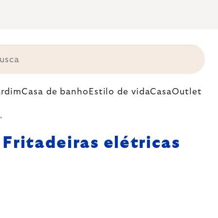
ardim
Casa de banho
Estilo de vida
Casa
Outlet
"
Fritadeiras elétricas