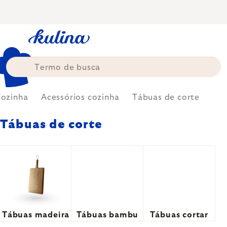
Skip
to
content
ozinha
Acessórios cozinha
Tábuas de corte
Tábuas de corte
Tábuas madeira
Tábuas bambu
Tábuas cortar