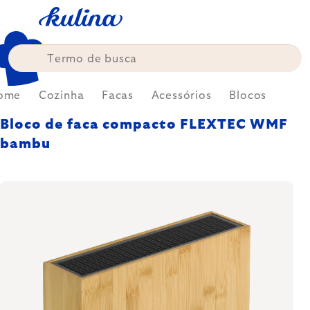
Skip
to
content
ome
Cozinha
Facas
Acessórios
Blocos
Bloco de faca compacto FLEXTEC WMF
bambu