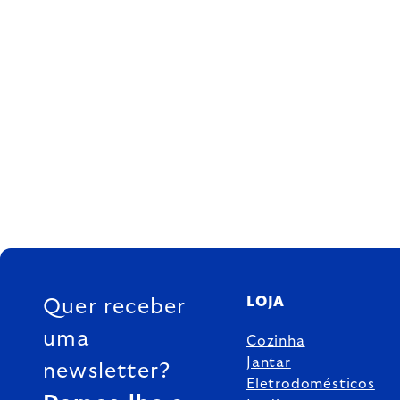
FOOTER
LOJA
Quer receber
uma
Cozinha
Jantar
newsletter?
Eletrodomésticos