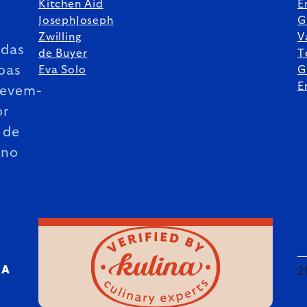
Kitchen Aid
E
JosephJoseph
G
Zwilling
V
das
de Buyer
T
oas
Eva Solo
G
E
revem-
or
 de
ano
RA
2