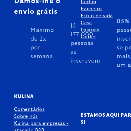
Damos-lhe o
Jardim
Banheiro
envio grátis
Estilo de vida
85% 
Casa
Já
Máximo
pess
Iguarias
177.000
Outlet
de 2x
insc
pessoas
por
se p
se
semana
mais
inscrevem
um 
KULINA
Comentários
ESTAMOS AQUI PA
Sobre nós
SI
Kulina para empresas -
atacado B2B