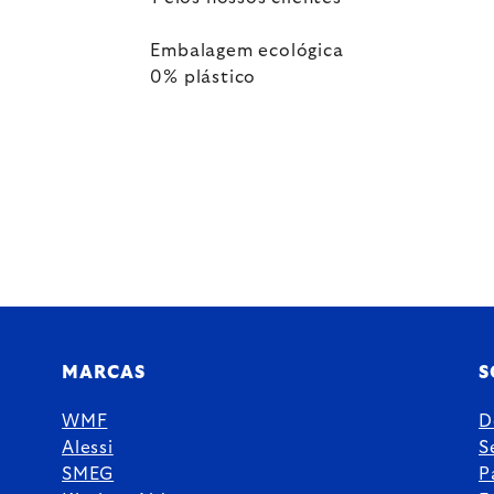
Embalagem ecológica
0% plástico
MARCAS
S
WMF
D
Alessi
S
SMEG
P