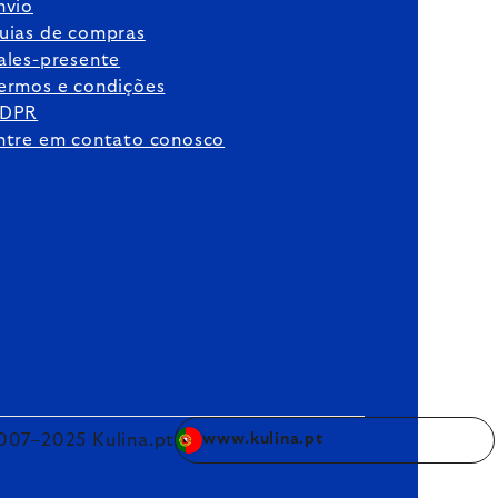
nvio
uias de compras
ales-presente
ermos e condições
DPR
ntre em contato conosco
007–2025 Kulina.pt
www.kulina.pt