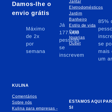
Jantar
Damos-lhe o
Eletrodomésticos
envio grátis
Jardim
Banheiro
85% 
Já
Estilo de vida
Máximo
pess
Casa
177.000
de 2x
inscr
Iguarias
pessoas
por
se po
Outlet
se
semana
mais 
inscrevem
um a
KULINA
Comentários
ESTAMOS AQUI PA
Sobre nós
SI
Kulina para empresas -