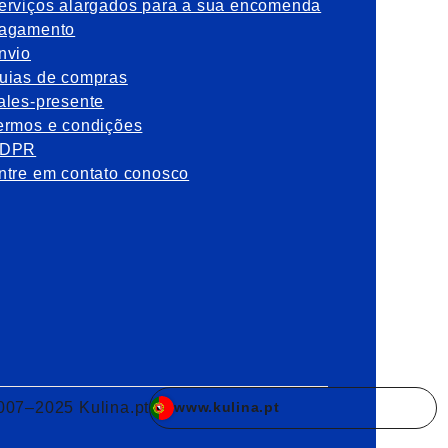
erviços alargados para a sua encomenda
agamento
nvio
uias de compras
ales-presente
ermos e condições
DPR
ntre em contato conosco
007–2025 Kulina.pt
www.kulina.pt