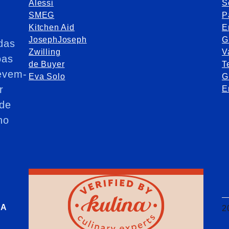
Alessi
S
SMEG
P
Kitchen Aid
E
JosephJoseph
G
das
Zwilling
V
oas
de Buyer
T
evem-
Eva Solo
G
r
E
de
no
RA
2