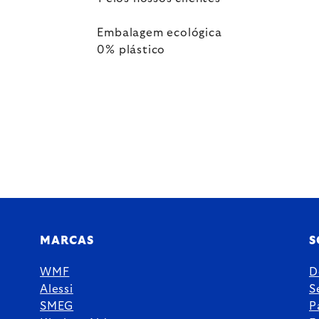
Embalagem ecológica
0% plástico
MARCAS
S
WMF
D
Alessi
S
SMEG
P