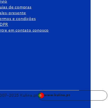
nvio
uias de compras
ales-presente
ermos e condições
DPR
ntre em contato conosco
007–2025 Kulina.pt
www.kulina.pt