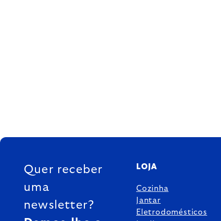
FOOTER
LOJA
Quer receber
uma
Cozinha
Jantar
newsletter?
Eletrodomésticos