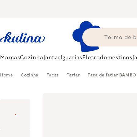
Skip
to
content
Marcas
Cozinha
Jantar
Iguarias
Eletrodomésticos
J
Home
Cozinha
Facas
Fatiar
Faca de fatiar BAMB