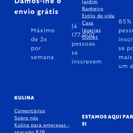
Damos-lhe o
Jardim
Banheiro
envio grátis
Estilo de vida
85% 
Casa
Já
Máximo
pess
Iguarias
177.000
Outlet
de 2x
insc
pessoas
por
se p
se
semana
mais
inscrevem
um 
KULINA
Comentários
ESTAMOS AQUI PA
Sobre nós
SI
Kulina para empresas -
atacado B2B