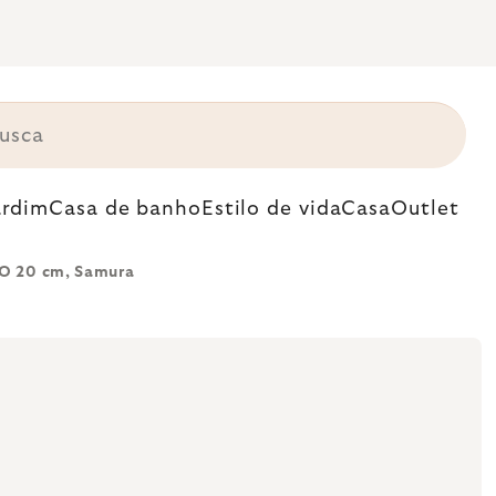
ardim
Casa de banho
Estilo de vida
Casa
Outlet
OO 20 cm, Samura