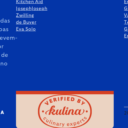
Kitchen Aid
E
JosephJoseph
G
Zwilling
V
das
de Buyer
T
oas
Eva Solo
G
E
revem-
or
 de
ano
RA
2