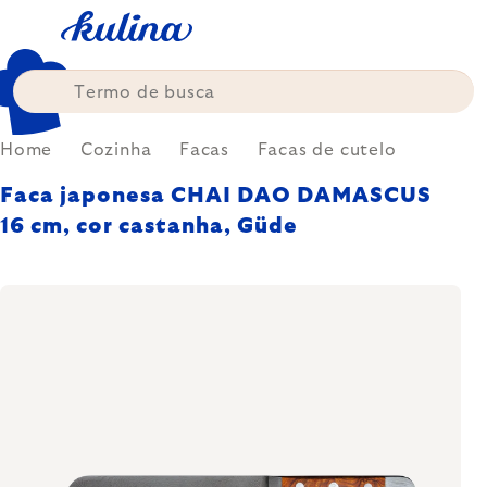
Skip
to
content
Home
Cozinha
Facas
Facas de cutelo
Faca japonesa CHAI DAO DAMASCUS
16 cm, cor castanha, Güde