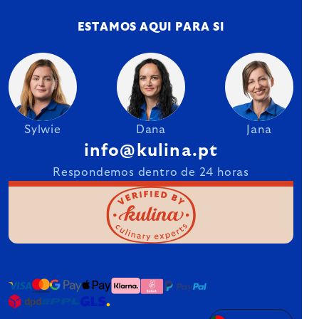
ESTAMOS AQUI PARA SI
Sylwie
Dana
Jana
info@kulina.pt
Respondemos dentro de 24 horas