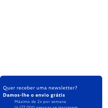
FOOTER
Quer receber uma newsletter?
Damos-lhe o envio grátis
Máximo de 2x por semana
Já 177.000 pessoas se inscrevem