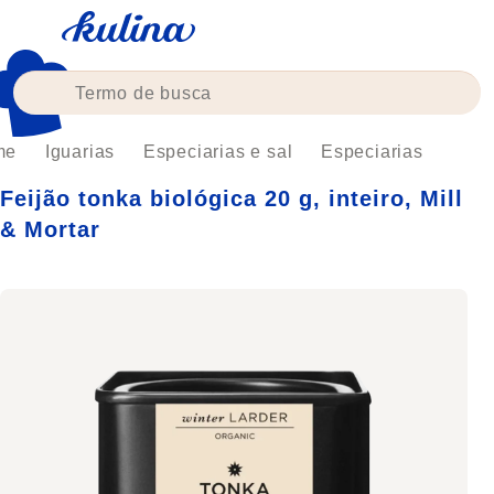
Skip
to
content
me
Iguarias
Especiarias e sal
Especiarias
Feijão tonka biológica 20 g, inteiro, Mill
& Mortar