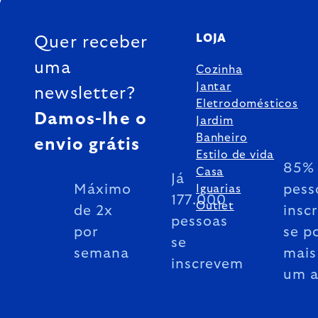
FOOTER
LOJA
Quer receber
uma
Cozinha
Jantar
newsletter?
Eletrodomésticos
Damos-lhe o
Jardim
Banheiro
envio grátis
Estilo de vida
85% 
Casa
Já
Máximo
pess
Iguarias
177.000
Outlet
de 2x
insc
pessoas
por
se p
se
semana
mais
inscrevem
um 