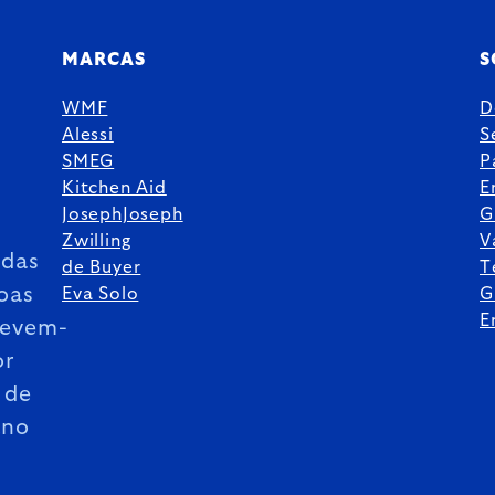
MARCAS
S
WMF
D
Alessi
S
SMEG
P
Kitchen Aid
E
JosephJoseph
G
Zwilling
V
das
de Buyer
T
oas
Eva Solo
G
E
revem-
or
 de
ano