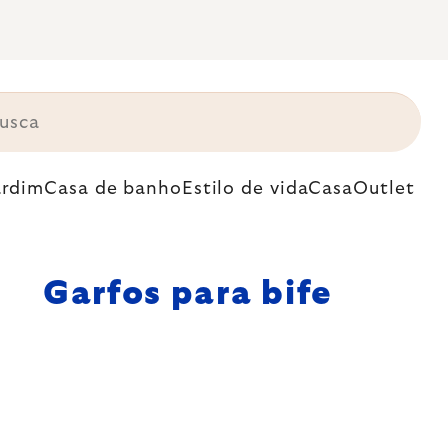
ardim
Casa de banho
Estilo de vida
Casa
Outlet
Garfos para bife