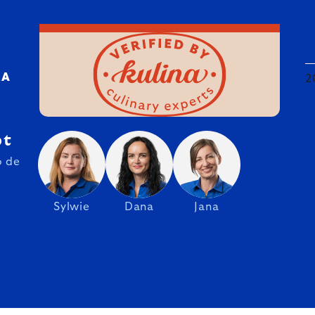
RA
2
pt
o de
Sylwie
Dana
Jana