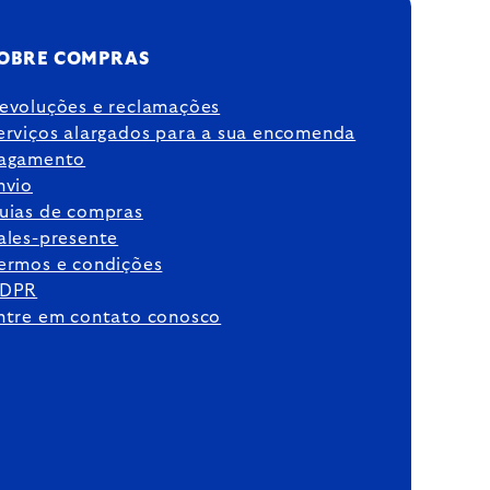
OBRE COMPRAS
evoluções e reclamações
erviços alargados para a sua encomenda
agamento
nvio
uias de compras
ales-presente
ermos e condições
DPR
ntre em contato conosco