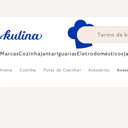
Skip
to
content
Marcas
Cozinha
Jantar
Iguarias
Eletrodomésticos
J
Home
Cozinha
Potes de Cozinhar
Acessórios
Aces