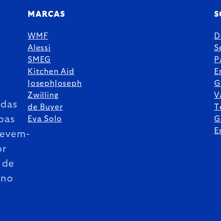
MARCAS
S
WMF
D
Alessi
S
SMEG
P
Kitchen Aid
E
JosephJoseph
G
Zwilling
V
das
de Buyer
T
oas
Eva Solo
G
E
revem-
or
 de
ano