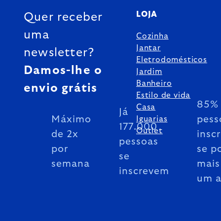
LOJA
Quer receber
uma
Cozinha
Jantar
newsletter?
Eletrodomésticos
Damos-lhe o
Jardim
Banheiro
envio grátis
Estilo de vida
85% 
Casa
Já
Máximo
pess
Iguarias
177.000
Outlet
de 2x
insc
pessoas
por
se p
se
semana
mais
inscrevem
um 