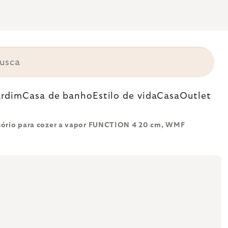
ardim
Casa de banho
Estilo de vida
Casa
Outlet
sório para cozer a vapor FUNCTION 4 20 cm, WMF