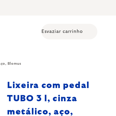
Esvaziar carrinho
Shopping cart
 aço, Blomus
Lixeira com pedal
TUBO 3 l, cinza
metálico, aço,