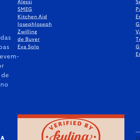
Alessi
S
SMEG
P
Kitchen Aid
E
JosephJoseph
G
Zwilling
V
das
de Buyer
T
oas
Eva Solo
G
E
revem-
or
 de
ano
RA
2