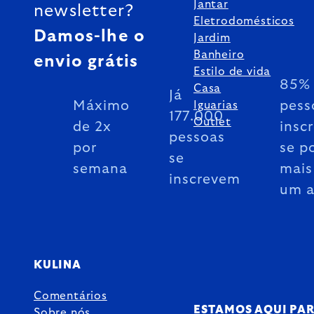
Jantar
newsletter?
Eletrodomésticos
Damos-lhe o
Jardim
Banheiro
envio grátis
Estilo de vida
85% 
Casa
Já
Máximo
pess
Iguarias
177.000
Outlet
de 2x
insc
pessoas
por
se p
se
semana
mais
inscrevem
um 
KULINA
Comentários
ESTAMOS AQUI PA
Sobre nós