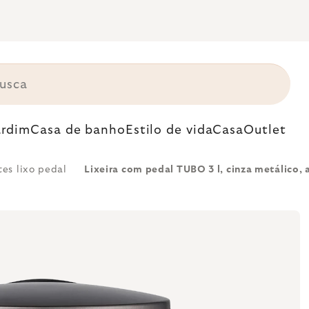
ardim
Casa de banho
Estilo de vida
Casa
Outlet
tes lixo pedal
Lixeira com pedal TUBO 3 l, cinza metálico,