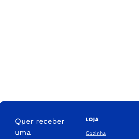
FOOTER
LOJA
Quer receber
uma
Cozinha