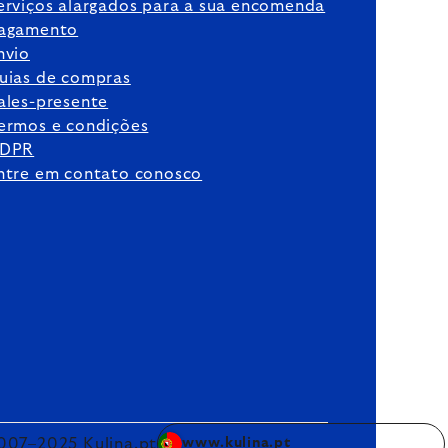
erviços alargados para a sua encomenda
agamento
nvio
uias de compras
ales-presente
ermos e condições
DPR
ntre em contato conosco
007–2025 Kulina.pt
www.kulina.pt