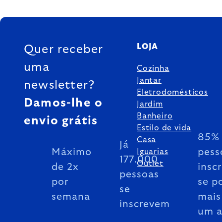
FOOTER
LOJA
Quer receber
uma
Cozinha
Jantar
newsletter?
Eletrodomésticos
Damos-lhe o
Jardim
Banheiro
envio grátis
Estilo de vida
85% 
Casa
Já
Máximo
pess
Iguarias
177.000
Outlet
de 2x
insc
pessoas
por
se p
se
semana
mais
inscrevem
um 