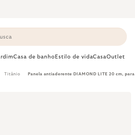
ardim
Casa de banho
Estilo de vida
Casa
Outlet
Titânio
Panela antiaderente DIAMOND LITE 20 cm, par