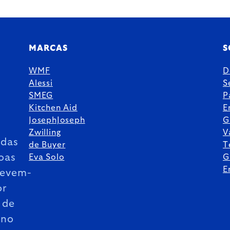
MARCAS
S
WMF
D
Alessi
S
SMEG
P
Kitchen Aid
E
JosephJoseph
G
Zwilling
V
das
de Buyer
T
oas
Eva Solo
G
E
revem-
or
 de
ano