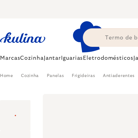
Skip
to
content
Marcas
Cozinha
Jantar
Iguarias
Eletrodomésticos
J
Home
Cozinha
Panelas
Frigideiras
Antiaderentes