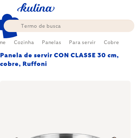
Skip
to
content
me
Cozinha
Panelas
Para servir
Cobre
Panela de servir CON CLASSE 30 cm,
cobre, Ruffoni