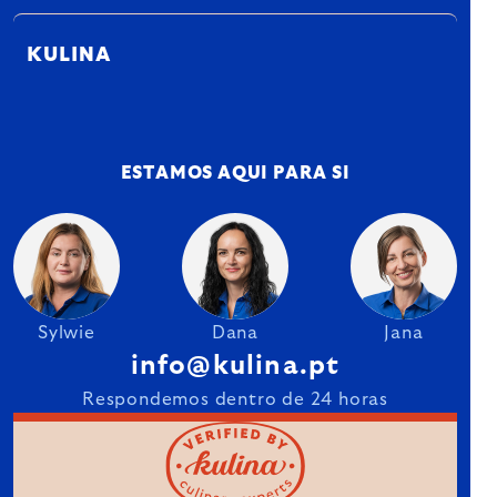
KULINA
ESTAMOS AQUI PARA SI
Sylwie
Dana
Jana
info@kulina.pt
Respondemos dentro de 24 horas