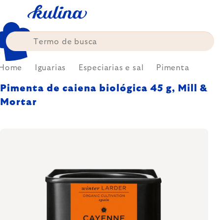
Skip
to
content
Home
Iguarias
Especiarias e sal
Pimenta
Pimenta de caiena biológica 45 g, Mill &
Mortar