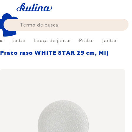
Skip
to
content
me
Jantar
Louça de jantar
Pratos
Jantar
Prato raso WHITE STAR 29 cm, MIJ