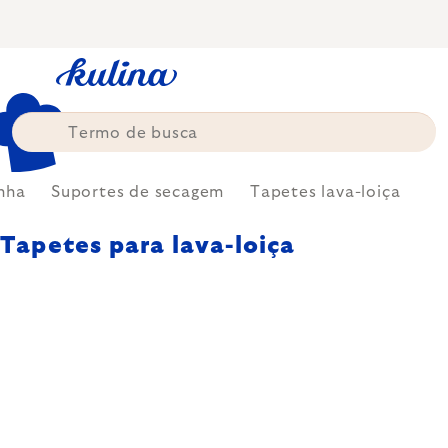
Skip
to
content
nha
Suportes de secagem
Tapetes lava-loiça
Tapetes para lava-loiça