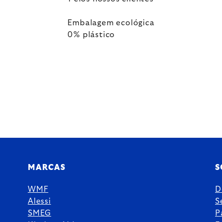
Embalagem ecológica
0% plástico
MARCAS
S
WMF
D
Alessi
S
SMEG
P