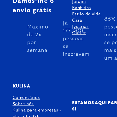
Damos-lhe o
Jardim
Banheiro
envio grátis
Estilo de vida
85% 
Casa
Já
Máximo
pess
Iguarias
177.000
Outlet
de 2x
insc
pessoas
por
se p
se
semana
mais
inscrevem
um 
KULINA
Comentários
ESTAMOS AQUI PA
Sobre nós
SI
Kulina para empresas -
atacado B2B