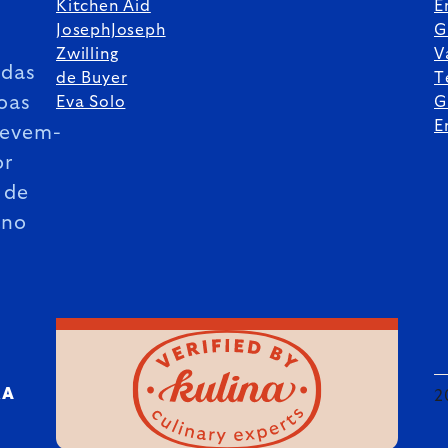
Kitchen Aid
E
JosephJoseph
G
Zwilling
V
das
de Buyer
T
oas
Eva Solo
G
E
revem-
or
 de
ano
RA
2