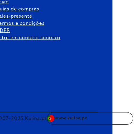
nvio
uias de compras
ales-presente
ermos e condições
DPR
ntre em contato conosco
007–2025 Kulina.pt
www.kulina.pt