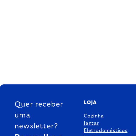
FOOTER
LOJA
Quer receber
uma
Cozinha
Jantar
newsletter?
Eletrodomésticos