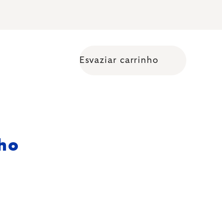
Esvaziar carrinho
Shopping cart
nho