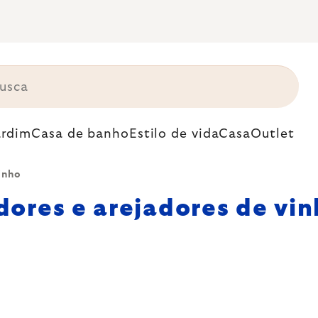
ardim
Casa de banho
Estilo de vida
Casa
Outlet
inho
dores e arejadores de vi