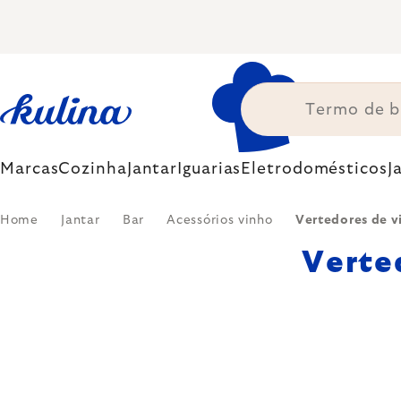
Skip
to
content
Marcas
Cozinha
Jantar
Iguarias
Eletrodomésticos
J
Home
Jantar
Bar
Acessórios vinho
Vertedores de v
Verte