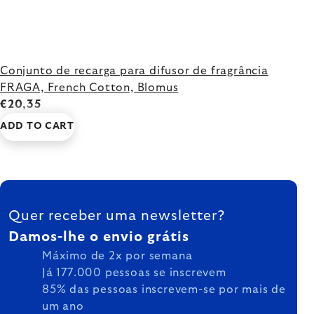
Conjunto de recarga para difusor de fragrância
FRAGA, French Cotton, Blomus
€20,35
ADD TO CART
FOOTER
Quer receber uma newsletter?
Damos-lhe o envio grátis
Máximo de 2x por semana
Já 177.000 pessoas se inscrevem
85% das pessoas inscrevem-se por mais de
um ano