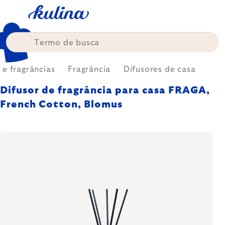
Skip
to
content
 e fragrâncias
Fragrância
Difusores de casa
Difusor de fragrância para casa FRAGA,
French Cotton, Blomus