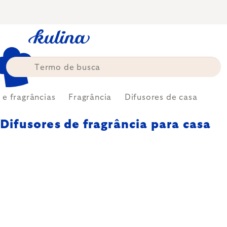
Skip
to
content
 e fragrâncias
Fragrância
Difusores de casa
Difusores de fragrância para casa