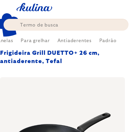
Skip
to
content
nelas
Para grelhar
Antiaderentes
Padrão
Frigideira Grill DUETTO+ 26 cm,
antiaderente, Tefal