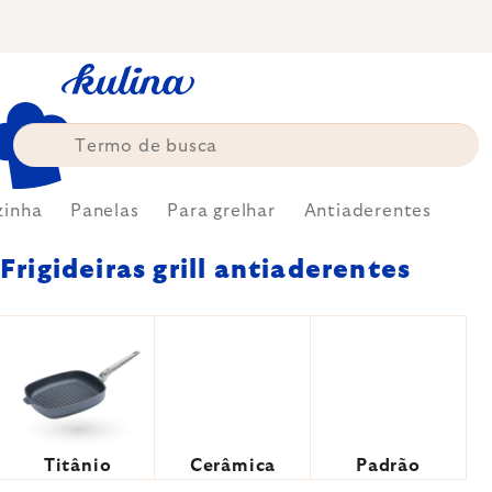
Skip
to
content
zinha
Panelas
Para grelhar
Antiaderentes
Frigideiras grill antiaderentes
Titânio
Cerâmica
Padrão