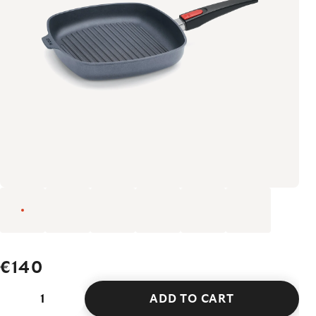
€140
ADD TO CART