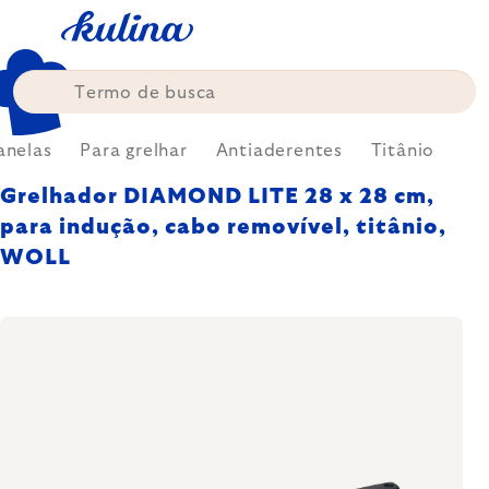
Skip
to
content
anelas
Para grelhar
Antiaderentes
Titânio
Grelhador DIAMOND LITE 28 x 28 cm,
para indução, cabo removível, titânio,
WOLL