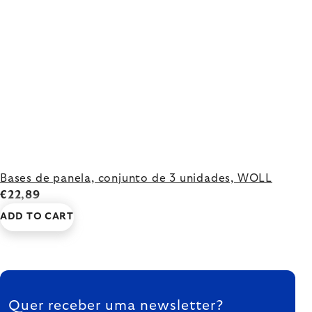
Bases de panela, conjunto de 3 unidades, WOLL
€22,89
ADD TO CART
FOOTER
Quer receber uma newsletter?