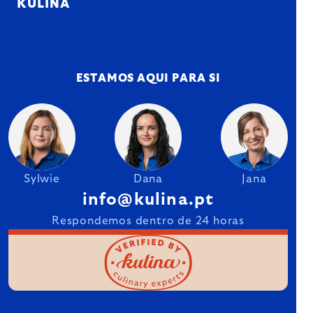
KULINA
ESTAMOS AQUI PARA SI
Sylwie
Dana
Jana
info@kulina.pt
Respondemos dentro de 24 horas