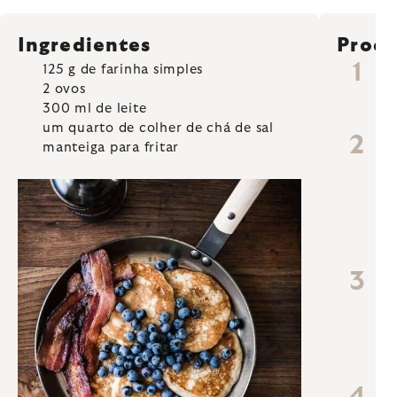
Ingredientes
Proc
125 g de farinha simples
V
t
2 ovos
po
300 ml de leite
tig
um quarto de colher de chá de sal
Ad
manteiga para fritar
ing
ba
ma
id
cr
Cu
no
mi
ou
co
Aq