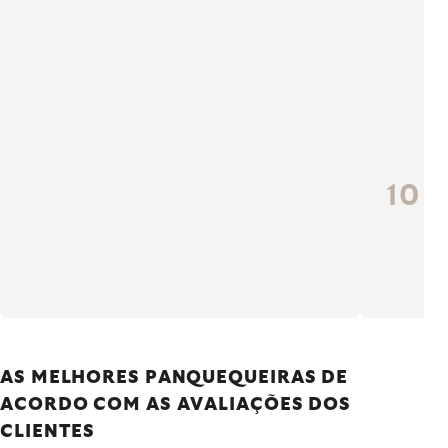
as
qu
pr
fo
es
es
sa
As
em
em
nu
AS MELHORES PANQUEQUEIRAS DE
ACORDO COM AS AVALIAÇÕES DOS
CLIENTES