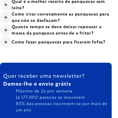
Qual é a melhor receita de panquecas sem
leite?
Como virar corretamente as panquecas para
que não se desfaçam?
Quanto tempo se deve deixar repousar a
massa da panqueca antes de a fritar?
Como fazer panquecas para ficarem fofas?
FOOTER
Quer receber uma newsletter?
Damos-lhe o envio grátis
Máximo de 2x por semana
Já 177.000 pessoas se inscrevem
85% das pessoas inscrevem-se por mais de
um ano