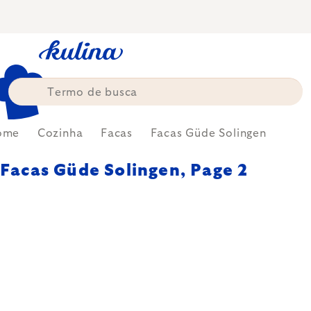
Skip
to
content
ome
Cozinha
Facas
Facas Güde Solingen
Facas Güde Solingen
, Page 2