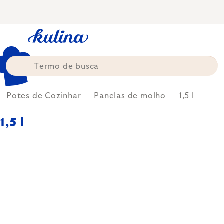
Skip
to
content
Potes de Cozinhar
Panelas de molho
1,5 l
1,5 l