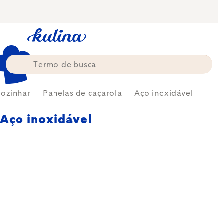
Skip
to
content
Cozinhar
Panelas de caçarola
Aço inoxidável
Aço inoxidável