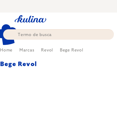
Skip
to
content
Home
Marcas
Revol
Bege Revol
Bege Revol