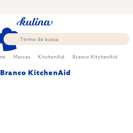
Skip
to
content
me
Marcas
KitchenAid
Branco KitchenAid
Branco KitchenAid