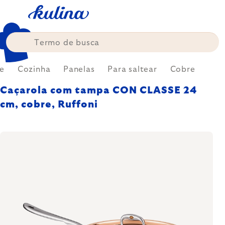
Skip
to
content
e
Cozinha
Panelas
Para saltear
Cobre
Caçarola com tampa CON CLASSE 24
cm, cobre, Ruffoni