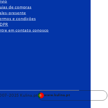
nvio
uias de compras
ales-presente
ermos e condições
DPR
ntre em contato conosco
007–2025 Kulina.pt
www.kulina.pt