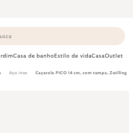
ardim
Casa de banho
Estilo de vida
Casa
Outlet
a
Aço inox
Caçarola PICO 14 cm, com tampa, Zwilling