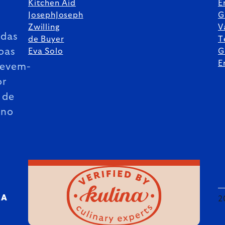
Kitchen Aid
E
JosephJoseph
G
Zwilling
V
das
de Buyer
T
oas
Eva Solo
G
E
revem-
or
 de
ano
RA
2