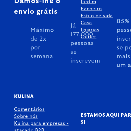
Damos-lhe o
Jardim
Banheiro
envio grátis
Estilo de vida
85% 
Casa
Já
Máximo
pess
Iguarias
177.000
Outlet
de 2x
insc
pessoas
por
se p
se
semana
mais
inscrevem
um 
KULINA
Comentários
ESTAMOS AQUI PA
Sobre nós
SI
Kulina para empresas -
atacado B2B