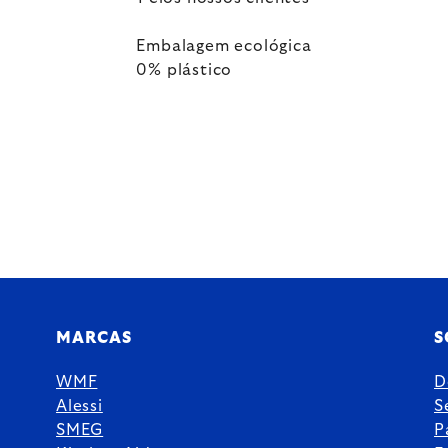
Embalagem ecológica
0% plástico
MARCAS
S
WMF
D
Alessi
S
SMEG
P