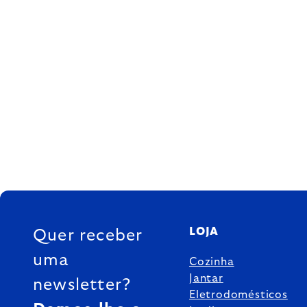
FOOTER
LOJA
Quer receber
uma
Cozinha
Jantar
newsletter?
Eletrodomésticos