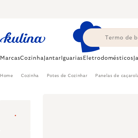
Skip
to
content
Marcas
Cozinha
Jantar
Iguarias
Eletrodomésticos
J
Home
Cozinha
Potes de Cozinhar
Panelas de caçarol