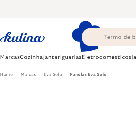
Skip
to
content
Marcas
Cozinha
Jantar
Iguarias
Eletrodomésticos
J
Home
Marcas
Eva Solo
Panelas Eva Solo