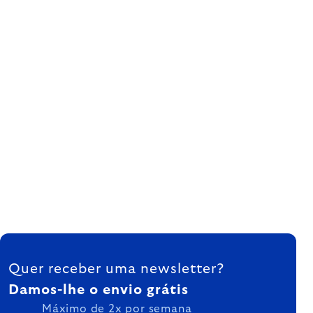
FOOTER
Quer receber uma newsletter?
Damos-lhe o envio grátis
Máximo de 2x por semana