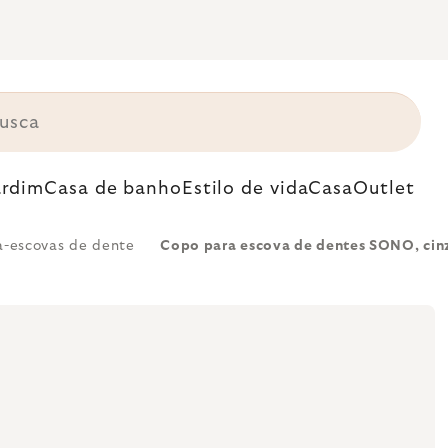
ardim
Casa de banho
Estilo de vida
Casa
Outlet
a-escovas de dente
Copo para escova de dentes SONO, cin