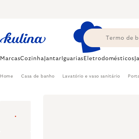
Skip
to
content
Marcas
Cozinha
Jantar
Iguarias
Eletrodomésticos
J
Home
Casa de banho
Lavatório e vaso sanitário
Port