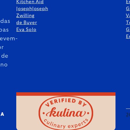
Kitchen Aid
E
JosephJoseph
G
Zwilling
V
das
de Buyer
T
oas
Eva Solo
G
E
revem-
or
 de
ano
RA
2