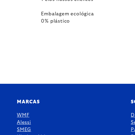
Embalagem ecológica
0% plástico
MARCAS
S
WMF
D
Alessi
S
SMEG
P