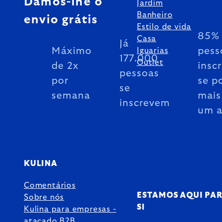
Damos-lhe o
Jardim
Banheiro
envio grátis
Estilo de vida
85% 
Casa
Já
Máximo
pess
Iguarias
177.000
Outlet
de 2x
insc
pessoas
por
se p
se
semana
mais
inscrevem
um 
KULINA
Comentários
ESTAMOS AQUI PA
Sobre nós
SI
Kulina para empresas -
atacado B2B