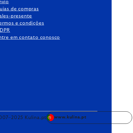
nvio
uias de compras
ales-presente
ermos e condições
DPR
ntre em contato conosco
007–2025 Kulina.pt
www.kulina.pt