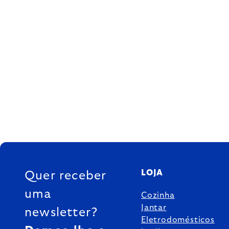
FOOTER
LOJA
Quer receber
uma
Cozinha
Jantar
newsletter?
Eletrodomésticos