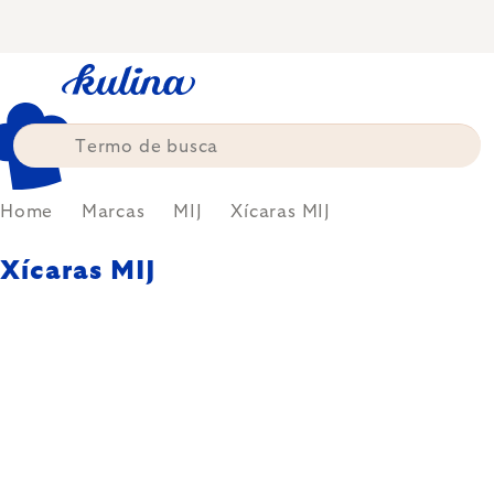
Skip
to
content
Home
Marcas
MIJ
Xícaras MIJ
Xícaras MIJ