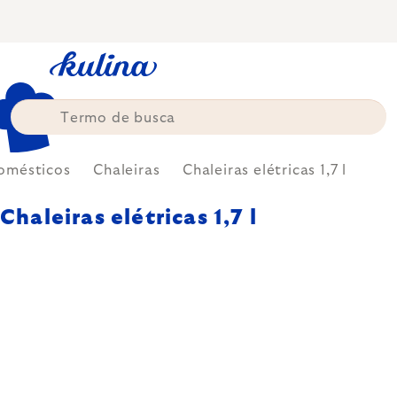
Skip
to
content
omésticos
Chaleiras
Chaleiras elétricas 1,7 l
Chaleiras elétricas 1,7 l