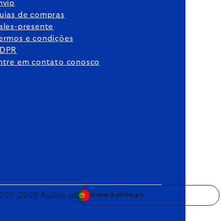
nvio
uias de compras
ales-presente
ermos e condições
DPR
ntre em contato conosco
007–2025 Kulina.pt
www.kulina.pt