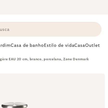
ardim
Casa de banho
Estilo de vida
Casa
Outlet
gère EAU 20 cm, branco, porcelana, Zone Denmark