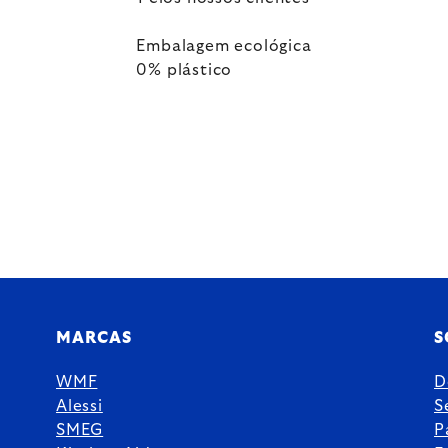
Embalagem ecológica
0% plástico
MARCAS
S
WMF
D
Alessi
S
SMEG
P