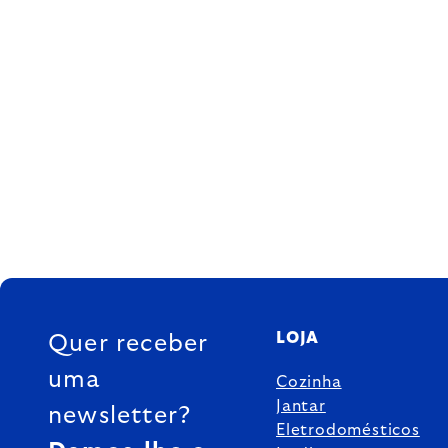
FOOTER
LOJA
Quer receber
uma
Cozinha
Jantar
newsletter?
Eletrodomésticos