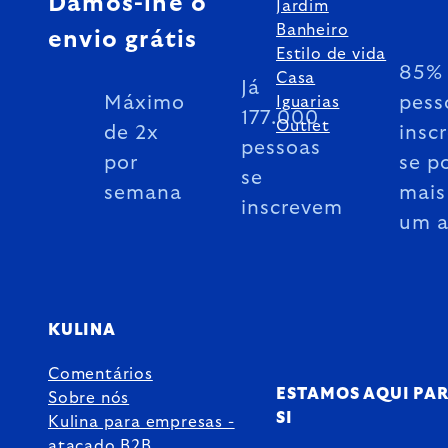
Damos-lhe o
Jardim
Banheiro
envio grátis
Estilo de vida
85% 
Casa
Já
Máximo
pess
Iguarias
177.000
Outlet
de 2x
insc
pessoas
por
se p
se
semana
mais
inscrevem
um 
KULINA
Comentários
ESTAMOS AQUI PA
Sobre nós
SI
Kulina para empresas -
atacado B2B