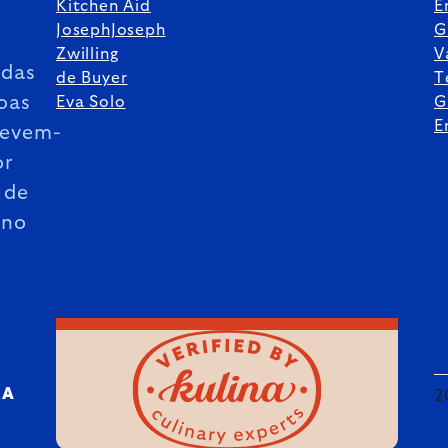
Kitchen Aid
E
JosephJoseph
G
Zwilling
V
das
de Buyer
T
oas
Eva Solo
G
E
revem-
or
 de
ano
RA
2