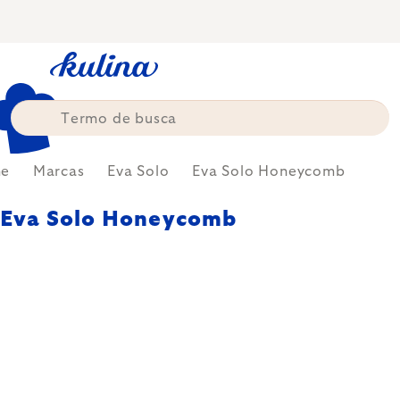
Skip
to
content
e
Marcas
Eva Solo
Eva Solo Honeycomb
Eva Solo Honeycomb