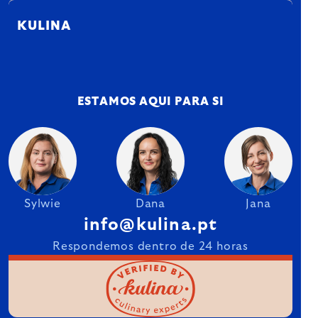
KULINA
ESTAMOS AQUI PARA SI
Sylwie
Dana
Jana
info@kulina.pt
Respondemos dentro de 24 horas