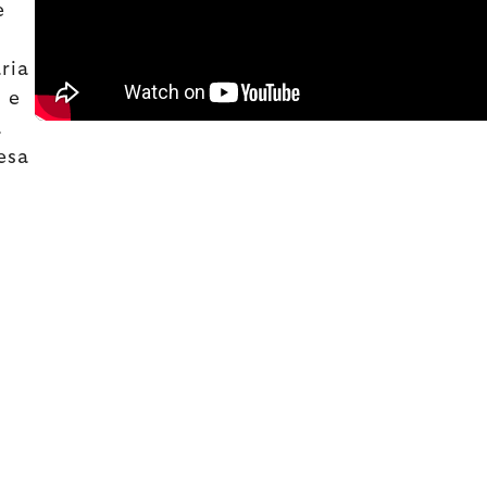
e
ria
 e
a
esa