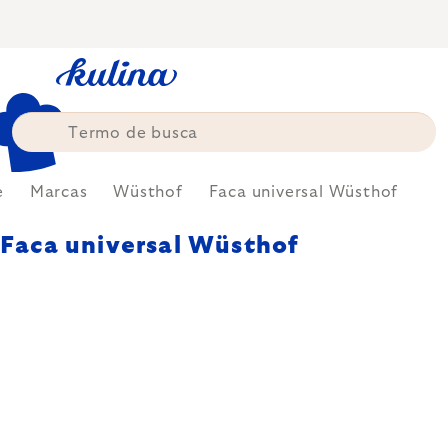
Skip
to
content
e
Marcas
Wüsthof
Faca universal Wüsthof
Faca universal Wüsthof