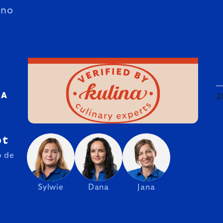
ano
RA
2
pt
o de
Sylwie
Dana
Jana