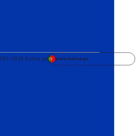
007–2025 Kulina.pt
www.kulina.pt