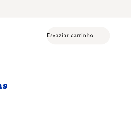
Esvaziar carrinho
Shopping cart
as