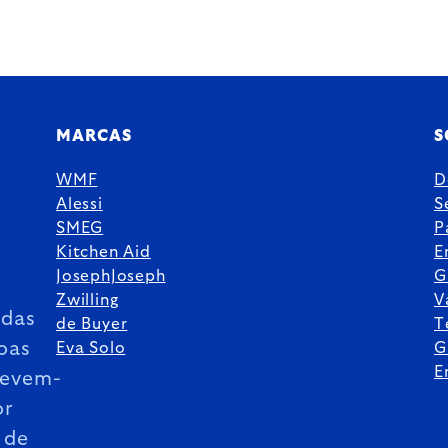
MARCAS
S
WMF
D
Alessi
S
SMEG
P
Kitchen Aid
E
JosephJoseph
G
Zwilling
V
das
de Buyer
T
oas
Eva Solo
G
E
revem-
or
 de