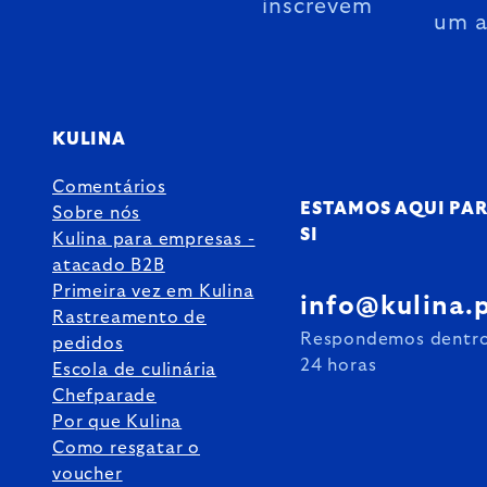
inscrevem
um 
KULINA
Comentários
ESTAMOS AQUI PA
Sobre nós
SI
Kulina para empresas -
atacado B2B
Primeira vez em Kulina
info@kulina.
Rastreamento de
Respondemos dentr
pedidos
24 horas
Escola de culinária
Chefparade
Por que Kulina
Como resgatar o
voucher