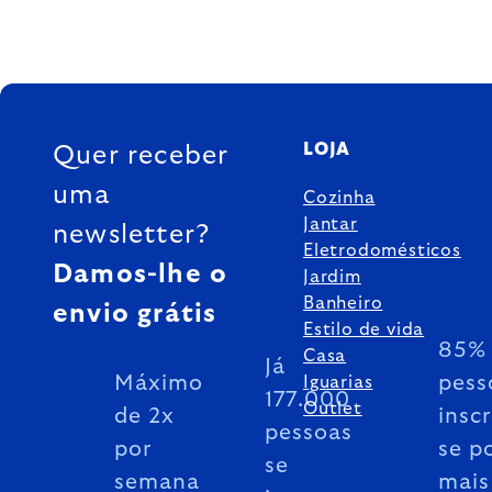
FOOTER
LOJA
Quer receber
uma
Cozinha
Jantar
newsletter?
Eletrodomésticos
Damos-lhe o
Jardim
Banheiro
envio grátis
Estilo de vida
85% 
Casa
Já
Máximo
pess
Iguarias
177.000
Outlet
de 2x
insc
pessoas
por
se p
se
semana
mais