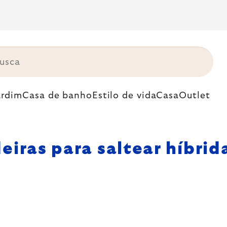
ardim
Casa de banho
Estilo de vida
Casa
Outlet
deiras para saltear híbrid